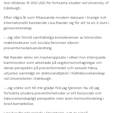
Hon tilldelas 15 000 USD för fortsatta studier vid University of
Edinburgh.
Efter några år som frilansande modern dansare i Sverige och
internationellt bestämde Lisa Raeder sig för att ta en A-kurs i
genusvetenskap.
– Jag ville förstå samhälleliga konsekvenser av könsroller,
maktstrukturer och sociala fenomen såsom
preventivmedelsanvändning.
När Raeder skrev sin masteruppsats i vilken hon intervjuade
barnmorskor som arbetade på ungdomsmottagningar om
deras perspektiv på preventivmedel och sexuell hälsa,
utlystes samtidigt en doktorandtjänst i folkhälsovetenskap
vid Universitetet i Edinburgh.
– Jag sökte och till min glädje fick jag tjänsten. Nu vill jag
fortsätta studera preventivmetoder ur ett biosocialt och
hälsovetenskapligt perspektiv men även hormonforskning i
bred bemärkelse.