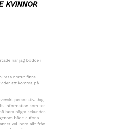
E KVINNOR
rtade när jag bodde i
ilresa norrut finns
ndivider att komma på
svenskt perspektiv. Jag
lt. Information som tar
 på bara några sekunder.
r genom både euforia
änner väl inom allt från