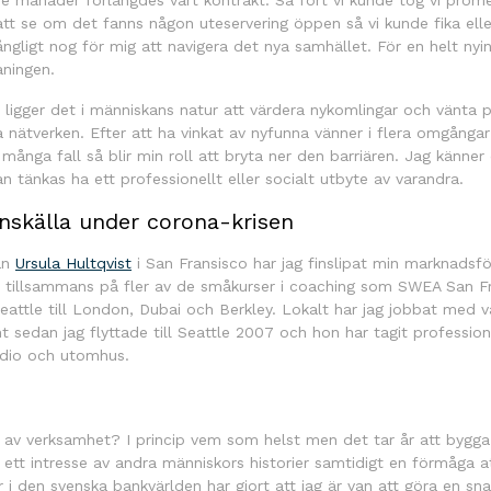
tre månader förlängdes vårt kontrakt. Så fort vi kunde tog vi pr
att se om det fanns någon uteservering öppen så vi kunde fika elle
ngligt nog för mig att navigera det nya samhället. För en helt nyi
aningen.
 ligger det i människans natur att värdera nykomlingar och vänta p
a nätverken. Efter att ha vinkat av nyfunna vänner i flera omgångar 
 många fall så blir min roll att bryta ner den barriären. Jag känne
n tänkas ha ett professionellt eller socialt utbyte av varandra.
nskälla under corona-krisen
an
Ursula Hultqvist
i San Fransisco har jag finslipat min marknadsfö
 tillsammans på fler av de småkurser i coaching som SWEA San Fra
Seattle till London, Dubai och Berkley. Lokalt har jag jobbat med 
 sedan jag flyttade till Seattle 2007 och hon har tagit profession
udio och utomhus.
 av verksamhet? I princip vem som helst men det tar år att bygg
ett intresse av andra människors historier samtidigt en förmåga a
r i den svenska bankvärlden har gjort att jag är van att göra en sn