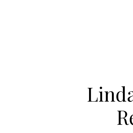
Lind
R