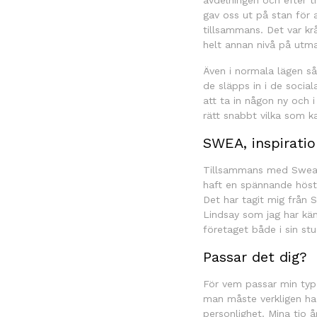
avdelningen och efter 
gav oss ut på stan för 
tillsammans. Det var krå
helt annan nivå på utm
Även i normala lägen så
de släpps in i de social
att ta in någon ny och i
rätt snabbt vilka som ka
SWEA, inspiratio
Tillsammans med Swe
haft en spännande höst
Det har tagit mig från 
Lindsay som jag har känt
företaget både i sin st
Passar det dig?
För vem passar min typ
man måste verkligen ha 
personlighet. Mina tio å