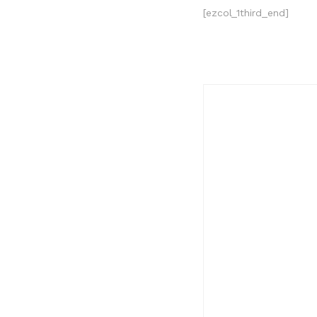
[ezcol_1third_end]