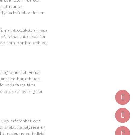
omenader utomhus och
r äta lunch
nflyttad så blev det en
å en introduktion innan
så falnar intresset för
r de som bor här och vet
ringsplan och vi har
nsisco har erbjudit.
vår underbara Nina
ella bilder av mig för
a upp erfarenhet och
tt snabbt analysera en
abbanalys av en individ