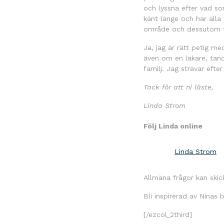
och lyssna efter vad so
känt länge och har alla
område och dessutom t
Ja, jag är rätt petig m
även om en läkare, tand
familj. Jag strävar efte
Tack för att ni läste,
Linda Strom
Följ Linda online
Linda Strom
Allmäna frågor kan skick
Bli inspirerad av Ninas
[/ezcol_2third]