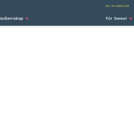
SWEA I
BLI NY MEDLEM
 RELOCAL SEATTLE LLC
edlemskap
För Sweor