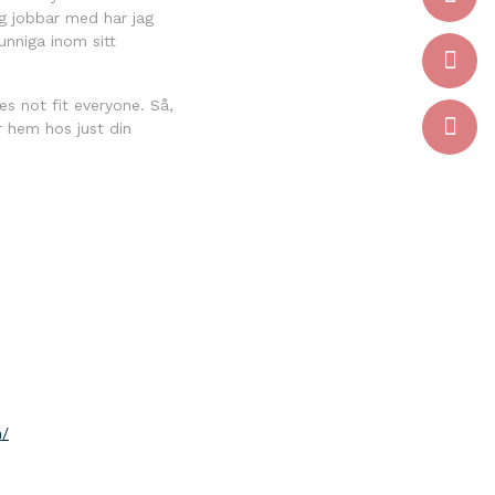
ag jobbar med har jag
unniga inom sitt
es not fit everyone. Så,
r hem hos just din
m/