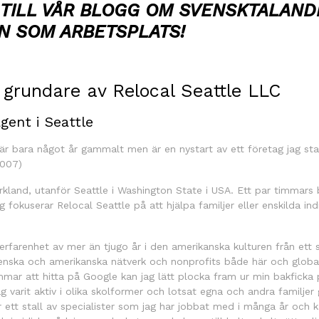
TILL VÅR BLOGG OM SVENSKTALAND
N SOM ARBETSPLATS!
 grundare av Relocal Seattle LLC
gent i Seattle
är bara något år gammalt men är en nystart av ett företag jag sta
2007)
rkland, utanför Seattle i Washington State i USA. Ett par timmars b
g fokuserar Relocal Seattle på att hjälpa familjer eller enskilda i
 erfarenhet av mer än tjugo år i den amerikanska kulturen från ett 
svenska och amerikanska nätverk och nonprofits både här och globa
mmar att hitta på Google kan jag lätt plocka fram ur min bakficka
ag varit aktiv i olika skolformer och lotsat egna och andra familje
 ett stall av specialister som jag har jobbat med i många år och k