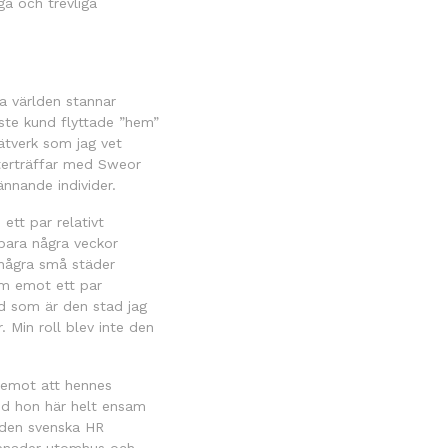
ga och trevliga
la världen stannar
ste kund flyttade ”hem”
nätverk som jag vet
återträffar med Sweor
ännande individer.
ett par relativt
 bara några veckor
l några små städer
am emot ett par
d som är den stad jag
 Min roll blev inte den
am emot att hennes
od hon här helt ensam
 den svenska HR