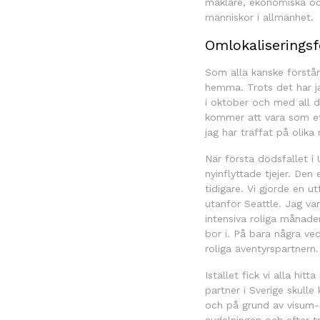
mäklare, ekonomiska och 
människor i allmänhet.
Omlokaliserings
Som alla kanske förstår
hemma. Trots det har j
i oktober och med all d
kommer att vara som et
jag har träffat på olik
När första dödsfallet i
nyinflyttade tjejer. De
tidigare. Vi gjorde en u
utanför Seattle. Jag va
intensiva roliga månade
bor i. På bara några ve
roliga äventyrspartnern
Istället fick vi alla hi
partner i Sverige skul
och på grund av visum-