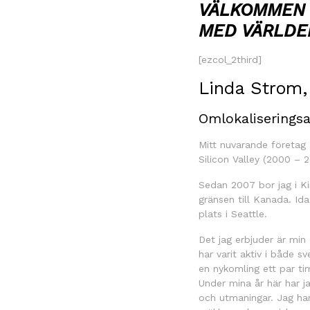
VÄLKOMMEN 
MED VÄRLDE
[ezcol_2third]
Linda Strom,
Omlokaliseringsa
Mitt nuvarande företag 
Silicon Valley (2000 – 
Sedan 2007 bor jag i Ki
gränsen till Kanada. Ida
plats i Seattle.
Det jag erbjuder är min
har varit aktiv i både 
en nykomling ett par ti
Under mina år här har j
och utmaningar. Jag har