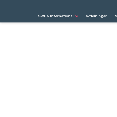
HEM
BLOGG
LINDA STROM: GRUNDARE AV
SWEA International
Avdelningar
M