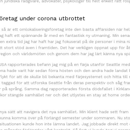
juridiska rådgivare, advokater, psykologer till helt enkelt rätt roli
företag under corona utbrottet
 så är ett omlokaliseringsföretag inte den bästa affärsiden när he
ag haft ett spännande år med en fantastisk ny utmaning. Min sena
en extra tid jag har haft har jag fokuserat på de personer i mina 
t stort stöd även i framtiden. Det har verkligen öppnat upp för 
a region och världsmöten och genom dem har jag lärt känna nya sp
 USA rapporterades befann jag mig på en färja utanför Seattle med 
n ena hade varit här sedan förra hösten och den andra hade landat
tflykt för att de skulle bli bekanta med färjesystemet och hitta til
r taggad för att utforska Seattle från deras perspektiv och såg fr
r på språng. Samma dag rapporterades första dödsfallet i Kirklan
ckor stängde samhället ner och det utlystes en stay at home order.
.
tta nya sätt att navigera det nya samhället. Min klient hade sett fr
le kunna komma över på förlängd semester under sommaren. Nu st
situationen kunde hon inte lämna landet. Jag jobbade direkt mot