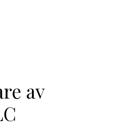
re av
LC