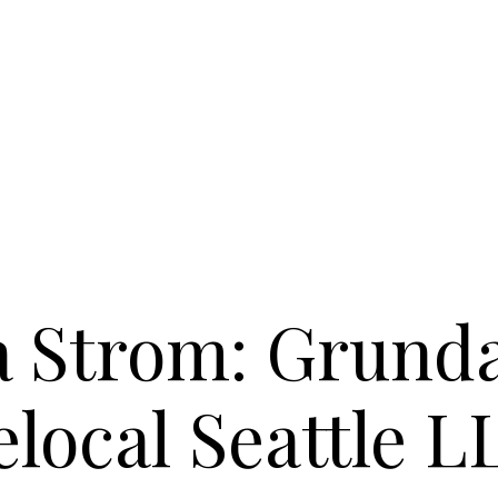
a Strom: Grunda
elocal Seattle L