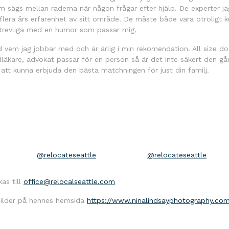
m sägs mellan raderna när någon frågar efter hjälp. De experter j
 flera års erfarenhet av sitt område. De måste både vara otroligt k
revliga med en humor som passar mig.
ed vem jag jobbar med och är ärlig i min rekomendation. All size do
läkare, advokat passar för en person så är det inte säkert den gå
r att kunna erbjuda den bästa matchningen för just din familj.
@relocateseattle
@relocateseattle
as till
office@relocalseattle.com
 bilder på hennes hemsida
https://www.ninalindsayphotography.co