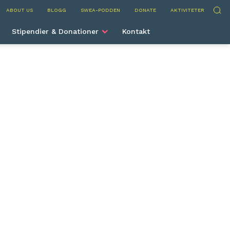
nternational
Sök
ABOUT US
BLOGG
SWEA-PODDEN
DONATE
AKTIVITETER
Stipendier & Donationer
Kontakt