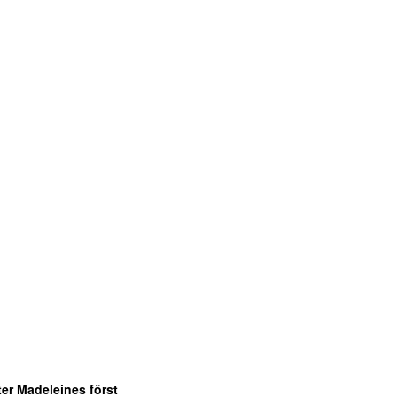
Office 365
Outlook Live
er Madeleines först