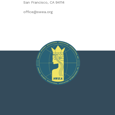
San Francisco, CA 94114
office@swea.org