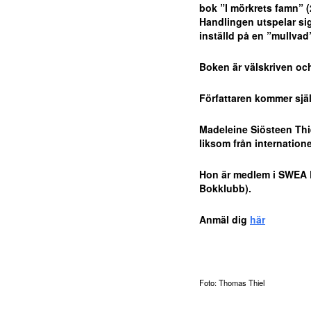
bok ”I mörkrets famn” (
Handlingen utspelar sig
inställd på en ”mullvad
Boken är välskriven och
Författaren kommer själv
Madeleine Siösteen Thie
liksom från internatione
Hon är medlem i SWEA 
Bokklubb).
Anmäl dig
här
Foto: Thomas Thiel