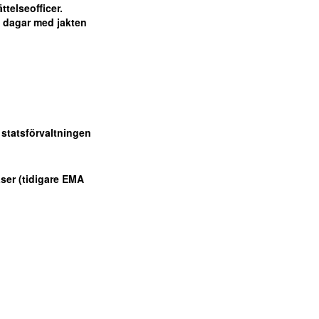
telseofficer.
a dagar med jakten
 statsförvaltningen
ser (tidigare EMA