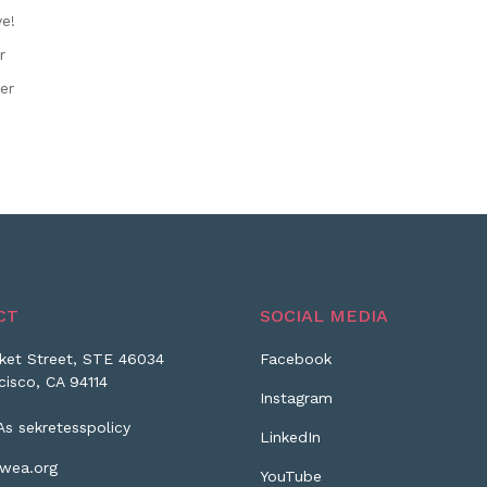
e!
r
er
CT
SOCIAL MEDIA
ket Street, STE 46034
Facebook
cisco, CA 94114
Instagram
As sekretesspolicy
LinkedIn
wea.org
YouTube