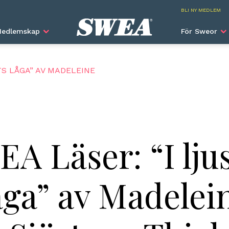
SWEA I
BLI NY MEDLEM
edlemskap
För Sweor
TS LÅGA” AV MADELEINE
A Läser: “I lju
åga” av Madelei