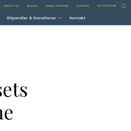
nternational
Sök
ABOUT US
BLOGG
SWEA-PODDEN
DONATE
AKTIVITETER
Stipendier & Donationer
Kontakt
sets
ne