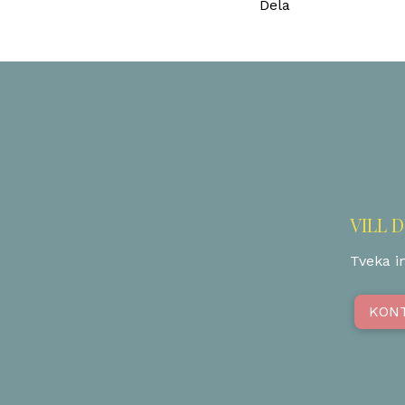
Dela
VILL 
Tveka in
KON