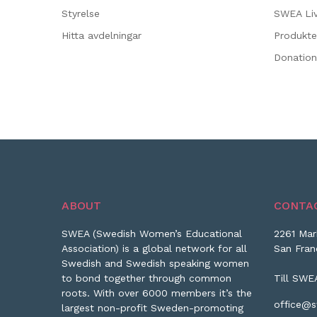
Styrelse
SWEA Liv
Hitta avdelningar
Produkte
Donation
ABOUT
CONTA
SWEA (Swedish Women’s Educational
2261 Mar
Association) is a global network for all
San Fran
Swedish and Swedish speaking women
to bond together through common
Till SWE
roots. With over 6000 members it’s the
office@s
largest non-profit Sweden-promoting