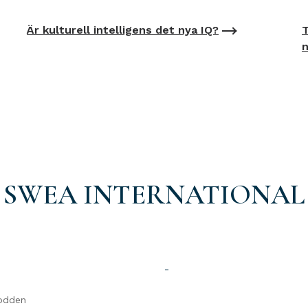
Är kulturell intelligens det nya IQ?
T
n
SWEA INTERNATIONAL
-
odden