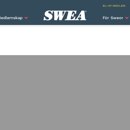
SWEA I
BLI NY MEDLEM
edlemskap
För Sweor