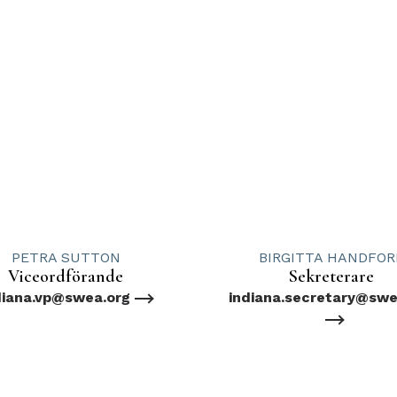
PETRA SUTTON
BIRGITTA HANDFOR
Viceordförande
Sekreterare
diana.vp@swea.org
indiana.secretary@swe