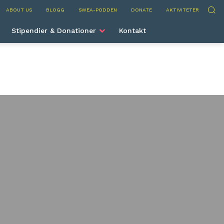
nternational
Sök
ABOUT US
BLOGG
SWEA-PODDEN
DONATE
AKTIVITETER
Stipendier & Donationer
Kontakt