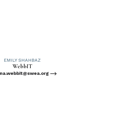
EMILY SHAHBAZ
WebbIT
ana.webbit@swea.org