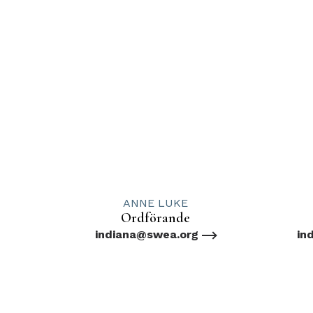
ANNE LUKE
Ordförande
indiana@swea.org
in