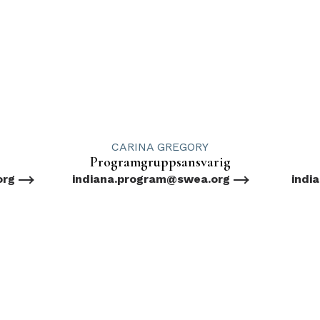
CARINA GREGORY
Programgruppsansvarig
org
indiana.program@swea.org
indi