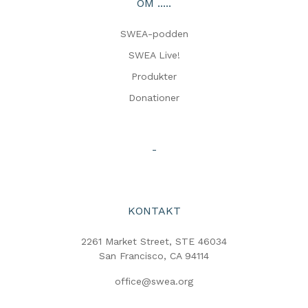
OM .....
SWEA-podden
SWEA Live!
Produkter
Donationer
-
KONTAKT
2261 Market Street, STE 46034
San Francisco, CA 94114
office@swea.org