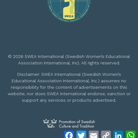
© 2026 SWEA International (Swedish Women’s Educational
Association International, Inc). All rights reserved.
Disclaimer: SWEA International (Swedish Women’s
Educational Association International, Inc.) assumes no
responsibility for the content of advertisements on this
website, nor does SWEA International endorse, sanction or
support any services or products advertised.
Facebook
Twitter
Email
Copy
Linke
Link