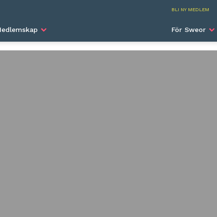
SWEA I
BLI NY MEDLEM
TA BORT)
edlemskap
För Sweor