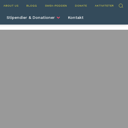
nternational
Sök
ABOUT US
BLOGG
SWEA-PODDEN
DONATE
AKTIVITETER
Stipendier & Donationer
Kontakt