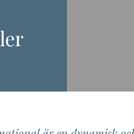
ler
ational är en dynamisk o