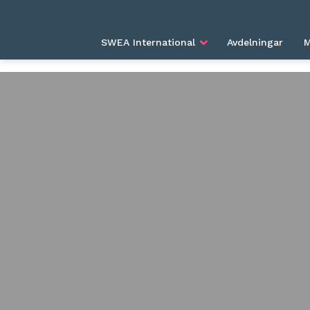
HEM
OM SWEA
INFORMATIONSKANALER (
SWEA International
Avdelningar
M