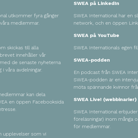
SWEA på LinkedIn
onal utkommer fyra gånger
SWEA International har en s
lla våra medlemmar.
network, och en öppen Link
SWEA på YouTube
 skickas till alla
SWEA Internationals egen fi
revet innehåller vår
SWEA-podden
r med de senaste nyheterna
i våra avdelningar.
En podcast från SWEA Inter
SWEA-podden är en intervju
möta spännande kvinnor från
medlemmar kan dela
SWEA Live! (webbinarier)
WEA en öppen Facebooksida
ntresse.
SWEA International erbjuder
föreläsningar) inom många 
för medlemmar.
ch upplevelser som vi