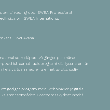
luten LinkedIngrupp, SWEA Professional
edInsida om SWEA International.
lmkanal, SWEAkanal.
national som släpps två gånger per månad.
-podd (streamat radioprogram) där lyssnaren får
 hela världen med erfarenhet av utlandsliv.
 ett gediget program med webbinarier (digitala
olika ämnesområden. Lösenordsskyddat innehåll