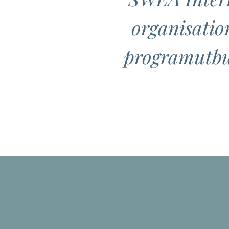
organisatio
programutbud