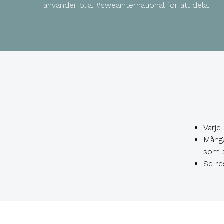
använder bl.a. #sweainternational för att dela.
Varje
Många
som s
Se re