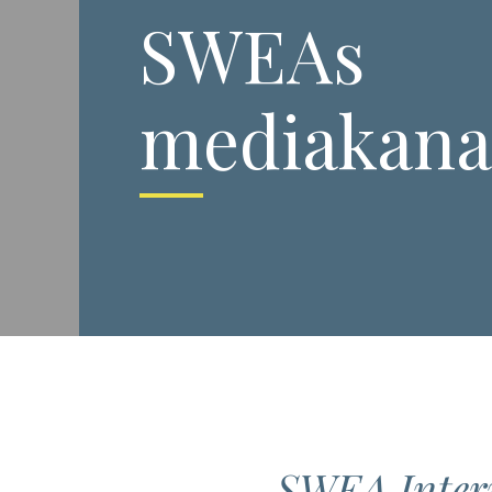
SWEAs
mediakana
SWEA Intern