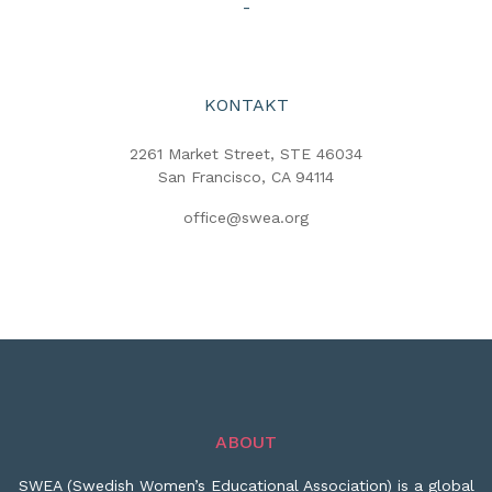
-
KONTAKT
2261 Market Street, STE 46034
San Francisco, CA 94114
office@swea.org
ABOUT
SWEA (Swedish Women’s Educational Association) is a global