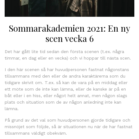
Sommarakademien 2021: En ny
scen vecka 6
Det har gått lite tid sedan den första scenen (t.ex. några
timmar, en dag eller en vecka) och vi hoppar till nästa scen.
I den här scenen så har huvudpersonen fastnat någonstans
tillsammans med den eller de andra karaktärerna som du
tidigare skrivit om. T.ex. så kan de vara på en middag eller
ett möte som de inte kan lämna, eller de kanske är på en
båt eller i en hiss, eller något helt annat, men någon slags
plats och situation som de av någon anledning inte kan
lämna.
På grund av det val som huvudpersonen gjorde tidigare och
missnöjet som följde, så är situationen nu när de har fastnat
tillsammans väldigt obekväm.