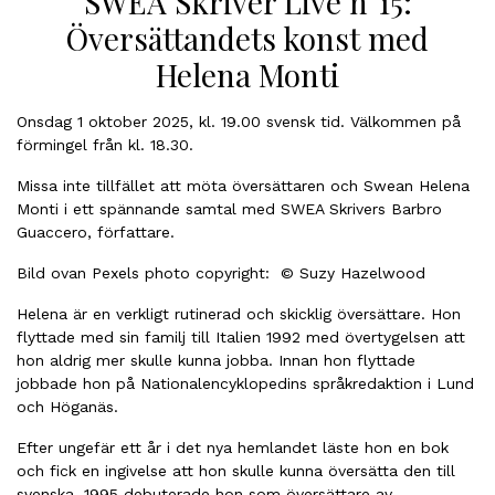
SWEA Skriver Live n°15:
Översättandets konst med
Helena Monti
Onsdag 1 oktober 2025, kl. 19.00 svensk tid. Välkommen på
förmingel från kl. 18.30.
Missa inte tillfället att möta översättaren och Swean Helena
Monti i ett spännande samtal med SWEA Skrivers Barbro
Guaccero, författare.
Bild ovan Pexels photo copyright: © Suzy Hazelwood
Helena är en verkligt rutinerad och skicklig översättare. Hon
flyttade med sin familj till Italien 1992 med övertygelsen att
hon aldrig mer skulle kunna jobba. Innan hon flyttade
jobbade hon på Nationalencyklopedins språkredaktion i Lund
och Höganäs.
Efter ungefär ett år i det nya hemlandet läste hon en bok
och fick en ingivelse att hon skulle kunna översätta den till
svenska. 1995 debuterade hon som översättare av