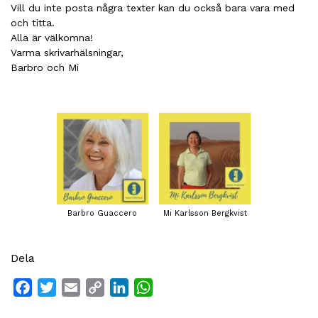
Vill du inte posta några texter kan du också bara vara med
och titta.
Alla är välkomna!
Varma skrivarhälsningar,
Barbro och Mi
Barbro Guaccero
Mi Karlsson Bergkvist
Dela
Facebook
Twitter
Email
Copy
LinkedIn
WhatsApp
Link