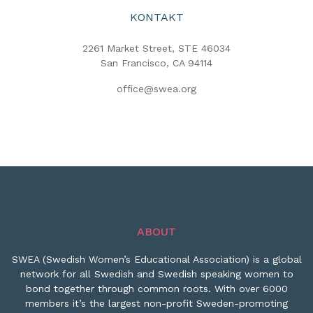
KONTAKT
2261 Market Street, STE 46034
San Francisco, CA 94114
office@swea.org
ABOUT
SWEA (Swedish Women’s Educational Association) is a global
network for all Swedish and Swedish speaking women to
bond together through common roots. With over 6000
members it’s the largest non-profit Sweden-promoting