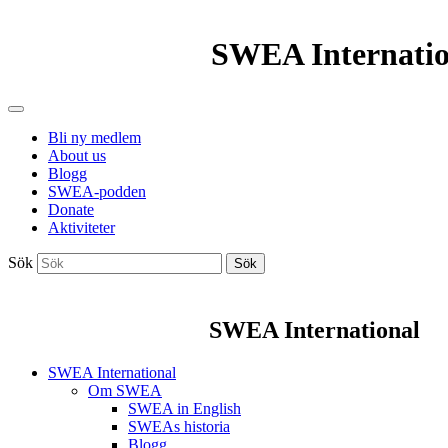
SWEA Internatio
Bli ny medlem
About us
Blogg
SWEA-podden
Donate
Aktiviteter
Sök
Sök
SWEA International
SWEA International
Om SWEA
SWEA in English
SWEAs historia
Blogg