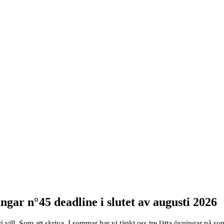
gar n°45 deadline i slutet av augusti 2026
vi vill. Som att skriva. I sommar har vi tänkt oss tre lätta övningar på 