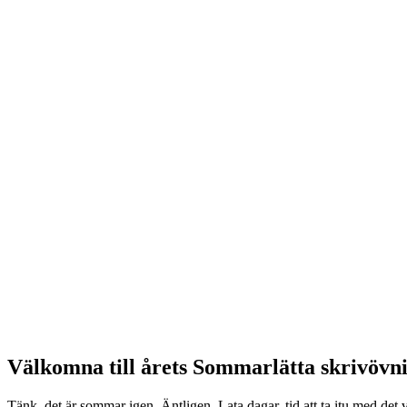
Välkomna till årets Sommarlätta skrivövnin
Tänk, det är sommar igen. Äntligen. Lata dagar, tid att ta itu med det 