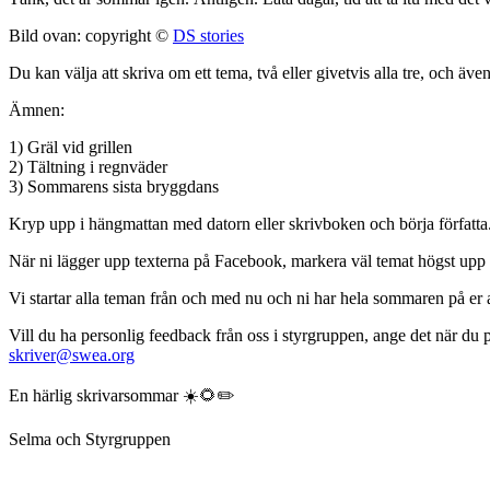
Bild ovan: copyright ©
DS stories
Du kan välja att skriva om ett tema, två eller givetvis alla tre, och även
Ämnen:
1) Gräl vid grillen
2) Tältning i regnväder
3) Sommarens sista bryggdans
Kryp upp i hängmattan med datorn eller skrivboken och börja författa.
När ni lägger upp texterna på Facebook, markera väl temat högst upp på
Vi startar alla teman från och med nu och ni har hela sommaren på er a
Vill du ha personlig feedback från oss i styrgruppen, ange det när du po
skriver@swea.org
En härlig skrivarsommar ☀️🌻✏️
Selma och Styrgruppen