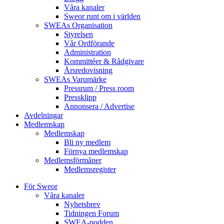
Våra kanaler
Sweor runt om i världen
SWEAs Organisation
Styrelsen
Vår Ordförande
Administration
Kommittéer & Rådgivare
Årsredovisning
SWEAs Varumärke
Pressrum / Press room
Pressklipp
Annonsera / Advertise
Avdelningar
Medlemskap
Medlemskap
Bli ny medlem
Förnya medlemskap
Medlemsförmåner
Medlemsregister
För Sweor
Våra kanaler
Nyhetsbrev
Tidningen Forum
SWEA-podden