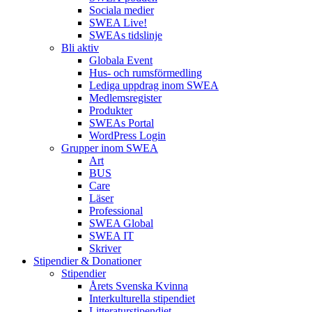
Sociala medier
SWEA Live!
SWEAs tidslinje
Bli aktiv
Globala Event
Hus- och rumsförmedling
Lediga uppdrag inom SWEA
Medlemsregister
Produkter
SWEAs Portal
WordPress Login
Grupper inom SWEA
Art
BUS
Care
Läser
Professional
SWEA Global
SWEA IT
Skriver
Stipendier & Donationer
Stipendier
Årets Svenska Kvinna
Interkulturella stipendiet
Litteraturstipendiet