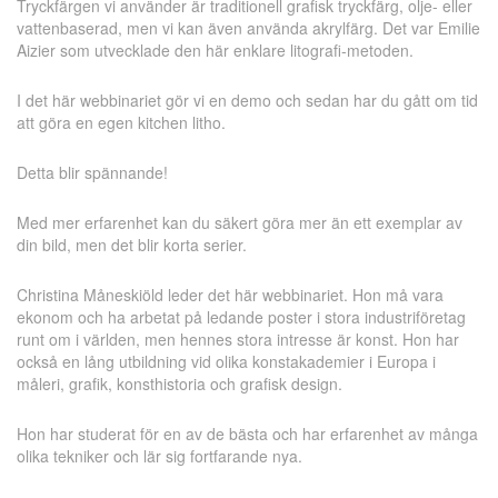
Tryckfärgen vi använder är traditionell grafisk tryckfärg, olje- eller
vattenbaserad, men vi kan även använda akrylfärg. Det var Emilie
Aizier som utvecklade den här enklare litografi-metoden.
I det här webbinariet gör vi en demo och sedan har du gått om tid
att göra en egen kitchen litho.
Detta blir spännande!
Med mer erfarenhet kan du säkert göra mer än ett exemplar av
din bild, men det blir korta serier.
Christina Måneskiöld leder det här webbinariet. Hon må vara
ekonom och ha arbetat på ledande poster i stora industriföretag
runt om i världen, men hennes stora intresse är konst. Hon har
också en lång utbildning vid olika konstakademier i Europa i
måleri, grafik, konsthistoria och grafisk design.
Hon har studerat för en av de bästa och har erfarenhet av många
olika tekniker och lär sig fortfarande nya.