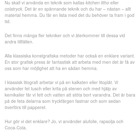
Nu skall vi använda en teknik som kallas
kitchen litho
eller
colatryck
. Det är en spännande teknik och du har – nästan – allt
material hemma. Du får en lista med det du behöver ta fram i god
tid.
Det finns många fler tekniker och vi återkommer till dessa vid
andra tillfällen.
Alla klassiska konstgrafiska metoder har också en enklare variant.
En stor grafisk press är fantastisk att arbeta med men det är få av
oss som har möjlighet att ha en sådan hemma.
I klassisk litografi arbetar vi på en kalksten eller litoplåt. Vi
använder fet tusch eller krita på stenen och med hjälp av
kemikalier får vi fett och vatten att stöta bort varandra. Det är bara
på de feta delarna som tryckfärgen fastnar och som sedan
överförs till papperet.
Hur gör vi det enklare? Jo, vi använder alufolie, rapsolja och
Coca-Cola.