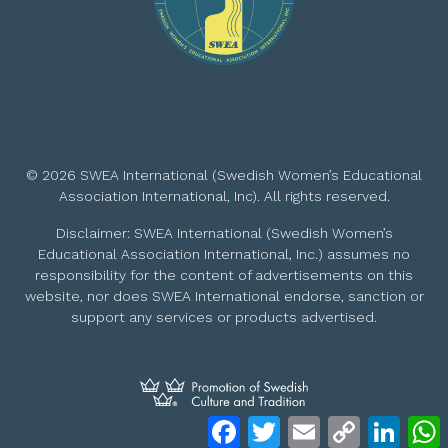
© 2026 SWEA International (Swedish Women’s Educational
Association International, Inc). All rights reserved.
Disclaimer: SWEA International (Swedish Women’s
Educational Association International, Inc.) assumes no
responsibility for the content of advertisements on this
website, nor does SWEA International endorse, sanction or
support any services or products advertised.
Facebook
Twitter
Email
Copy
Linke
Link