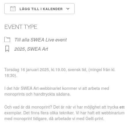
LÄGG TILL I KALENDER
Ladda ner ICS
Google Kalender
EVENT TYPE
Till alla SWEA Live event
2025
,
SWEA Art
Torsdag 16 januari 2025, kl.19.00, svensk tid, (mingel från kl.
18:30).
I det här SWEA Art-webbinariet kommer vi att arbeta med
monoprints och handtryckta sådana.
Och vad är då monoprint? Det är när vi har möjlighet att trycka
ett
exemplar. Det finns flera olika tekniker. Vi har haft ett webbinarium
med monoprint tidigare, då arbetade vi med Gelli-print.