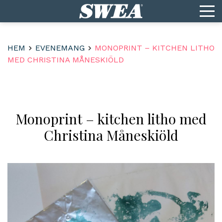
HEM
EVENEMANG
MONOPRINT – KITCHEN LITHO
MED CHRISTINA MÅNESKIÖLD
Monoprint – kitchen litho med
Christina Måneskiöld