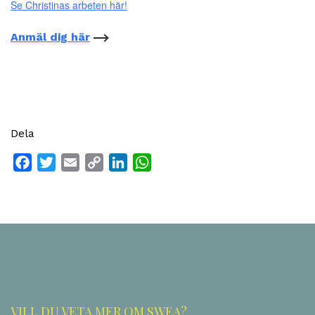
Se Christinas arbeten här!
Anmäl dig här
Dela
Facebook
Twitter
Email
Copy
LinkedIn
WhatsApp
Link
VILL DU VETA MER OM SWEA?