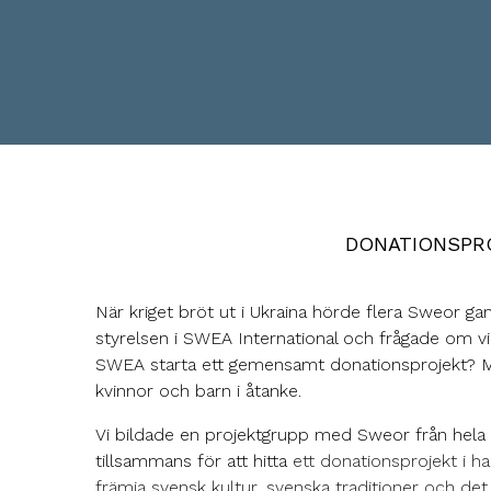
DONATIONSPRO
När kriget bröt ut i Ukraina hörde flera Sweor ga
styrelsen i SWEA International och frågade om vi k
SWEA starta ett gemensamt donationsprojekt? Må
kvinnor och barn i åtanke.
Vi bildade en projektgrupp med Sweor från hela
tillsammans för att hitta
ett donationsprojekt i 
främja svensk kultur, svenska traditioner och det