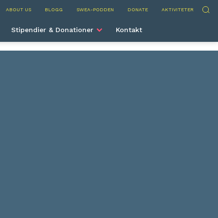
nternational
Sök
ABOUT US
BLOGG
SWEA-PODDEN
DONATE
AKTIVITETER
Stipendier & Donationer
Kontakt