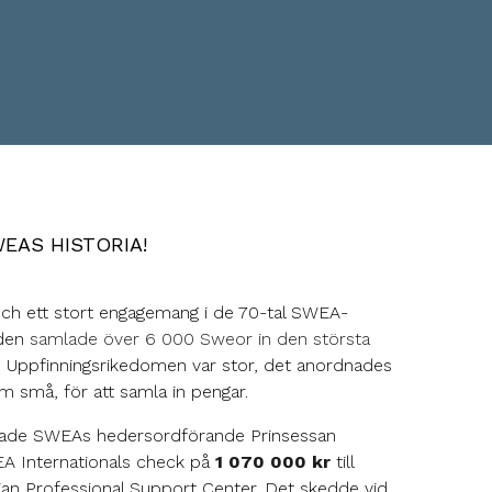
EAS HISTORIA!
ch ett stort engagemang i de 70-tal SWEA-
lden
samlade över 6 000 Sweor in den största
!
Uppfinningsrikedomen var stor, det anordnades
 små, för att samla in pengar.
ade SWEAs hedersordförande Prinsessan
EA Internationals check på
1 070 000 kr
till
ian Professional Support Center. Det skedde vid