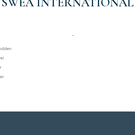
SWEA INTERNATIONAL
-
odden
e!
r
er