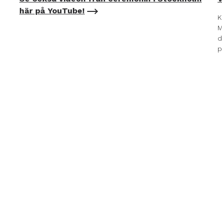
här på YouTube!
K
M
d
p