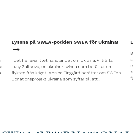
Lyssna på SWEA-podden SWEA för Ukraina!
L
B
s
r
I det här avsnittet handlar det om Ukraina. Vi träffar
m
re
Lucy Zaitsova, en ukrainsk kvinna som berättar om
s
n
flykten från kriget. Monica Tinggård berättar om SWEAs
f
Donationsprojekt Ukraina som syftar till att…