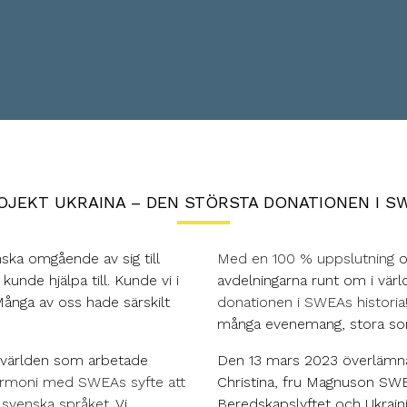
JEKT UKRAINA – DEN STÖRSTA DONATIONEN I SW
nska omgående av sig till
Med en 100 % uppslutning
o
unde hjälpa till. Kunde vi i
avdelningarna runt om i vär
nga av oss hade särskilt
donationen i SWEAs historia
många evenemang, stora som
 världen som arbetade
Den 13 mars 2023 överlämn
harmoni med SWEAs syfte att
Christina, fru Magnuson SW
 svenska språket.
Vi
Beredskapslyftet och Ukrain