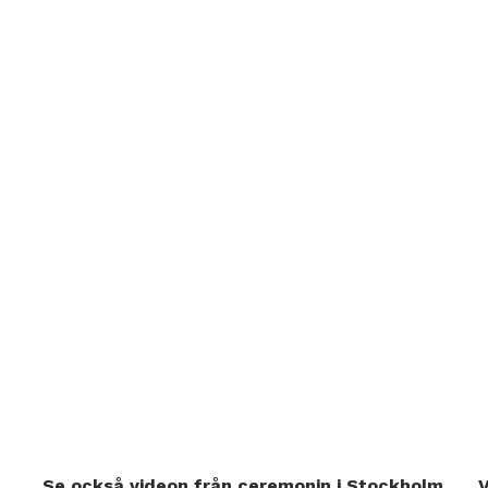
Se också videon från ceremonin i Stockholm
V