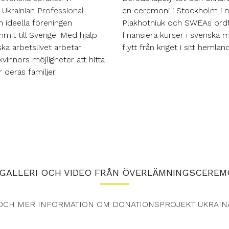
å
Ukrainian Professional
en ceremoni i Stockholm i n
 ideella föreningen
Plakhotniuk och SWEAs ordf
it till Sverige. Med hjälp
finansiera kurser i svenska
ska arbetslivet arbetar
flytt från kriget i sitt hemland
vinnors möjligheter att hitta
r deras familjer.
DGALLERI OCH VIDEO FRÅN ÖVERLÄMNINGSCEREM
OCH MER INFORMATION OM DONATIONSPROJEKT UKRAIN