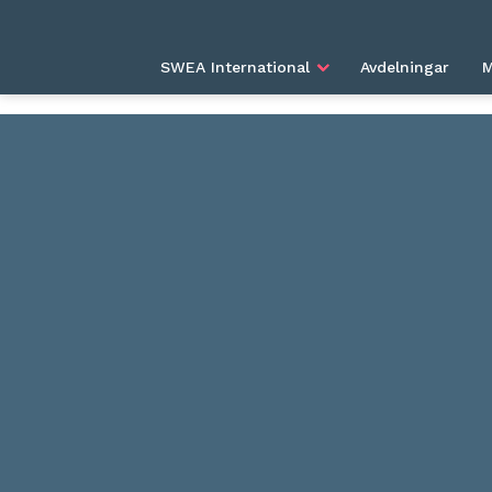
HEM
ENGAGEMANG
DONATIONSPROJEKT 
SWEA International
Avdelningar
M