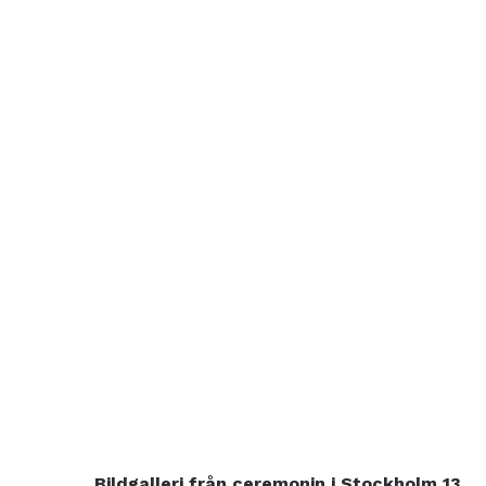
Bildgalleri från ceremonin i Stockholm 13