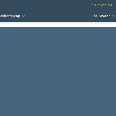
SWEA I
BLI NY MEDLEM
UKRAINA
edlemskap
För Sweor