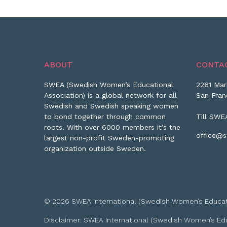
ABOUT
CONTA
SWEA (Swedish Women’s Educational
2261 Mar
Association) is a global network for all
San Fran
Swedish and Swedish speaking women
to bond together through common
Till SWE
roots. With over 6000 members it’s the
office@s
largest non-profit Sweden-promoting
organization outside Sweden.
© 2026 SWEA International (Swedish Women’s Educationa
Disclaimer: SWEA International (Swedish Women’s Educa