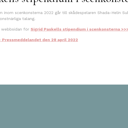
um inom scenkonsterna 2022 går till skådespelaren Shada-Helin Sulh
onstnärliga talang.
e webbsidan för
Sigrid Paskells stipendium i scenkonsterna >>
– Pressmeddelandet den 28 april 2022