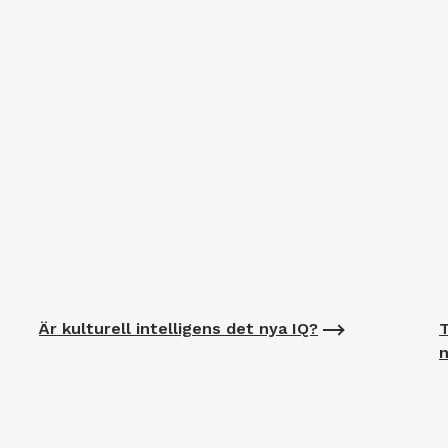
Är kulturell intelligens det nya IQ?
T
n