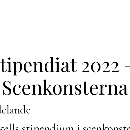
tipendiat 2022
Scenkonsterna
elande
kells stipendium i scenkonst