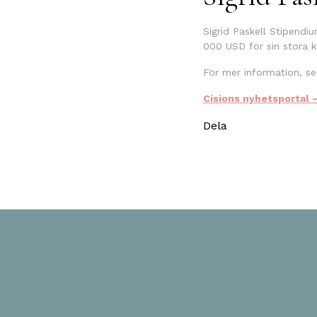
Sigrid Paskell Stipendi
000 USD för sin stora k
För mer information, s
Cisions nyhetsportal 
Dela