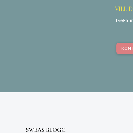
VILL 
Tveka in
KON
SWEAS BLOGG