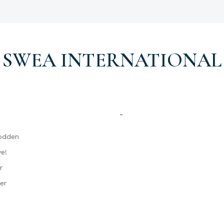
SWEA INTERNATIONAL
-
odden
e!
r
er