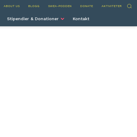
nternational
Sök
ABOUT US
BLOGG
SWEA-PODDEN
DONATE
AKTIVITETER
Stipendier & Donationer
Kontakt