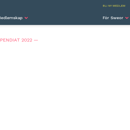
SWEA I
BLI NY MEDLEM
edlemskap
För Sweor
IPENDIAT 2022 —