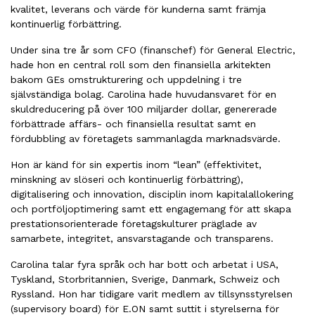
kvalitet, leverans och värde för kunderna samt främja
kontinuerlig förbättring.
Under sina tre år som CFO (finanschef) för General Electric,
hade hon en central roll som den finansiella arkitekten
bakom GEs omstrukturering och uppdelning i tre
självständiga bolag. Carolina hade huvudansvaret för en
skuldreducering på över 100 miljarder dollar, genererade
förbättrade affärs- och finansiella resultat samt en
fördubbling av företagets sammanlagda marknadsvärde.
Hon är känd för sin expertis inom “lean” (effektivitet,
minskning av slöseri och kontinuerlig förbättring),
digitalisering och innovation, disciplin inom kapitalallokering
och portföljoptimering samt ett engagemang för att skapa
prestationsorienterade företagskulturer präglade av
samarbete, integritet, ansvarstagande och transparens.
Carolina talar fyra språk och har bott och arbetat i USA,
Tyskland, Storbritannien, Sverige, Danmark, Schweiz och
Ryssland. Hon har tidigare varit medlem av tillsynsstyrelsen
(supervisory board) för E.ON samt suttit i styrelserna för