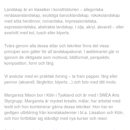
Landskap är en klassiker i konsthistorien – allegoriska
renässanslandskap, svulstiga barocklandskap, rokokolandskap
med söta herdinnor, romantiska, impressionistiska,
expressionistiska, abstrakta landskap. I olja, akryl, akvarell – eller
svartvitt med kol, tusch eller blyerts.
Tvärs genom alla dessa stilar och tekniker finns det vissa
principer som gäller för all landskapskonst. I webbinariet går vi
igenom de viktigaste som motivval, bildformat, perspektiv,
komposition, form och färg.
Vi avslutar med en praktisk övning – ta fram papper, färg eller
pennor (akvarell, färgkritor, blyerts…) och foto med ditt motiv.
Margareta Nilson bor i Köln i Tyskland och är med i SWEA Arts
Styrgrupp. Margareta är mycket kreativ, målar, har arbetat med
textil och hon kombinerar gärna dessa tekniker. Hon har en
gedigen utbildning från konstakademier i bl.a. Lissabon och Köln,
och hon fortbildar sig ständigt med nya kurser och resor.