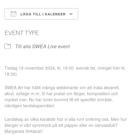
LÄGG TILL I KALENDER
Ladda ner ICS
Google Kalender
EVENT TYPE
Till alla SWEA Live event
Tisdag 19 november 2024, kl. 19.00. svensk tid, (mingel från kl.
18:30)
SWEA Art har hållit många webbinarier om att måla akvarell,
akryl, collage m.m. Vi har pratat om färger, komposition och
mycket mer. Nu har turen kommit till ett specifikt område,
nämligen landskapsmåleri.
Landskap av olika karaktär har vi alla runt omkring oss. Men hur
återger vi vårt synintryck på ett papper eller en canvasduk?
Margareta förklarar!