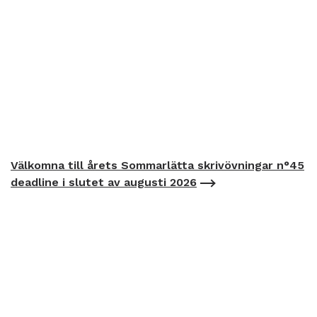
Välkomna till årets Sommarlätta skrivövningar n°45
deadline i slutet av augusti 2026