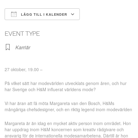
LÄGG TILL I KALENDER
Ladda ner ICS
Google Kalender
EVENT TYPE
Karriär
27 oktober, 19.00 –
På vilket sätt har modevärlden utvecklats genom åren, och hur
har Sverige och H&M influerat världens mode?
Vi har äran att få möta Margareta van den Bosch, H&Ms
mångåriga chefsdesigner, och en riktig legend inom modevärlden
Margareta är än idag en mycket aktiv person inom området. Hon
har uppdrag inom H&M koncernen som kreativ rådgivare och
ansvarig för de internationella modesamarbetena. Därtill är hon