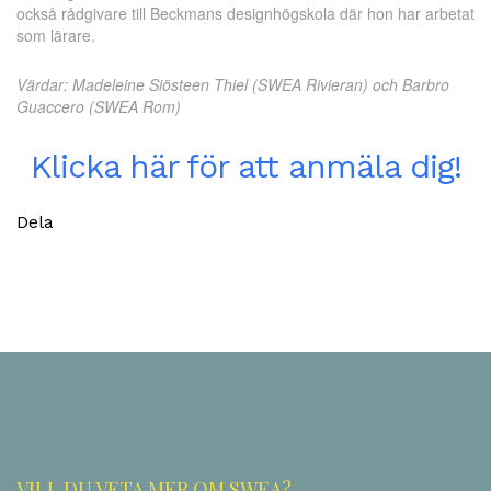
också rådgivare till Beckmans designhögskola där hon har arbetat
som lärare.
Värdar: Madeleine Siösteen Thiel (SWEA Rivieran) och Barbro
Guaccero (SWEA Rom)
Klicka här för att anmäla dig!
Dela
VILL DU VETA MER OM SWEA?