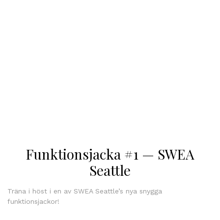
Funktionsjacka #1 — SWEA
Seattle
Träna i höst i en av SWEA Seattle’s nya snygga
funktionsjackor!