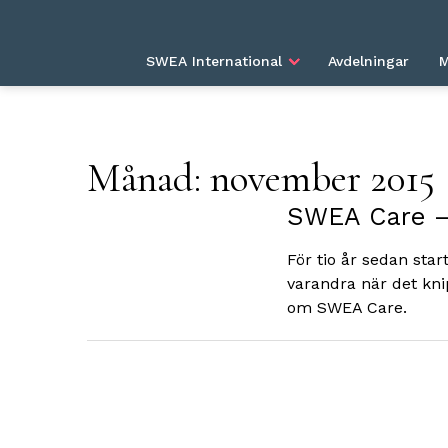
HEM
2015
NOVEMBER
SWEA International
Avdelningar
M
Månad:
november 2015
SWEA Care –
För tio år sedan star
varandra när det kni
om SWEA Care.