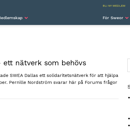
SWEA I
BLI NY MEDLEM
edlemskap
För Sweor
 ett nätverk som behövs
S
tade SWEA Dallas ett solidaritetsnätverk för att hjälpa
per. Pernille Nordström svarar här på Forums frågor