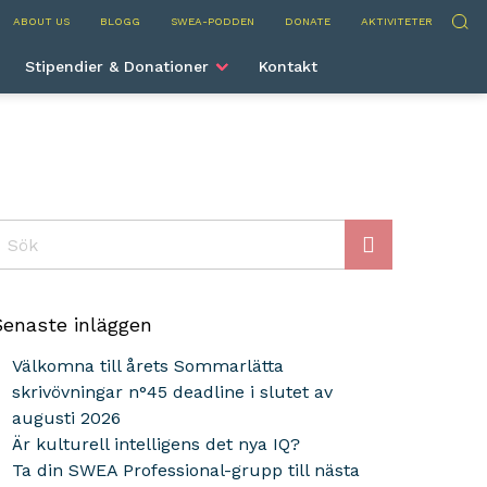
nternational
Sök
ABOUT US
BLOGG
SWEA-PODDEN
DONATE
AKTIVITETER
Stipendier & Donationer
Kontakt
ök
Senaste inläggen
Välkomna till årets Sommarlätta
skrivövningar n°45 deadline i slutet av
augusti 2026
Är kulturell intelligens det nya IQ?
Ta din SWEA Professional-grupp till nästa