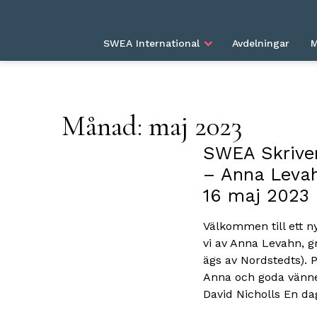
HEM
2023
MAY
SWEA International
Avdelningar
M
Månad:
maj 2023
SWEA Skriver
– Anna Levah
16 maj 2023
Välkommen till ett n
vi av Anna Levahn, g
ägs av Nordstedts). 
Anna och goda vänne
David Nicholls En d