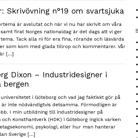
: Skrivövning n°19 om svartsjuka
tema är avslutat och när vi nu har skrivit om våra
samt firat Norges nationaldag är det dags att vi ger
tema. Tack alla ni för era fina, rörande och läsvärda
ll er som kom med glada tillrop och kommentarer. Vår
är […]
g Dixon – Industridesigner i
a bergen
universitetet i Göteborg och vad jag faktiskt gör på
, är inte nödvändigtvis detsamma. Förmodligen är
b. I min utbildning till industridesigner på
 och Konsthantverk (HDK) i Göteborg ingick varken
etagsekonomi, psykologi, eller hur man hanterar
lan Sverige […]