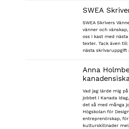
SWEA Skriver
SWEA Skrivers Vänner
vänner och vänskap, 
oss i kast med nästa 
texter. Tack även ti
nästa skrivaruppgift 
Anna Holmber
kanadensisk
Vad jag lärde mig på 
jobbet i Kanada idag
det så med många job
Högskolan för Design
entreprenörskap, för
kulturskillnader mel