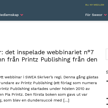
SWEA I
BLI NY MEDLEM
edlemskap
För Sweor
: det inspelade webbinariet n°7
S
n från Printz Publishing från den
ytt webbinar i SWEA Skriver’s regi. Denna gång gästas
rundare av Printz Publishing (ett förlag som numera
Printz Publishing startades under hösten 2010 av
n Pia Printz. Den första boken som gavs ut var
ag, som blev en dundersuccé med […]