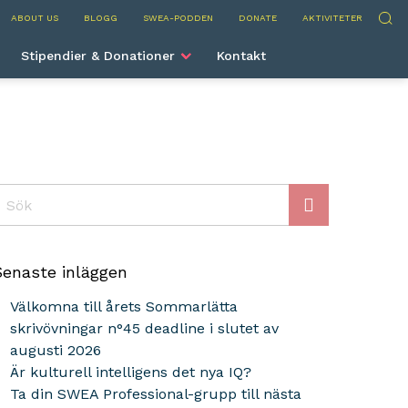
nternational
Sök
ABOUT US
BLOGG
SWEA-PODDEN
DONATE
AKTIVITETER
Stipendier & Donationer
Kontakt
ök
Senaste inläggen
Välkomna till årets Sommarlätta
skrivövningar n°45 deadline i slutet av
augusti 2026
Är kulturell intelligens det nya IQ?
Ta din SWEA Professional-grupp till nästa