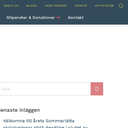
nternational
Sök
ABOUT US
BLOGG
SWEA-PODDEN
DONATE
AKTIVITETER
Stipendier & Donationer
Kontakt
ök
Senaste inläggen
Välkomna till årets Sommarlätta
skrivövningar n°45 deadline i slutet av