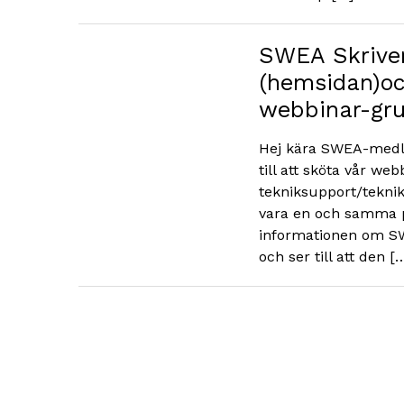
SWEA Skriver
(hemsidan)oc
webbinar-gr
Hej kära SWEA-medl
till att sköta vår we
tekniksupport/teknik
vara en och samma pe
informationen om SW
och ser till att den [