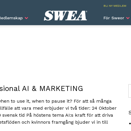
SWEA I
BLI NY MEDLEM
edlemskap
För Sweor
sional AI & MARKETING
S
en to use it, when to pause it? För att så många
llfälle att vara med erbjuder vi två tider: 24 Oktober
0 svensk tid På höstens tema AI:s kraft för att driva
tsflöden och kvinnors framgång bjuder vi in till