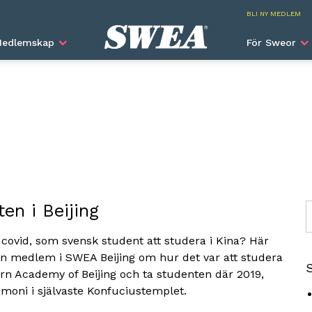
SWEA I
BLI NY MEDLEM
edlemskap
För Sweor
ten i Beijing
S
n covid, som svensk student att studera i Kina? Här
l en medlem i SWEA Beijing om hur det var att studera
ern Academy of Beijing och ta studenten där 2019,
moni i självaste Konfuciustemplet.