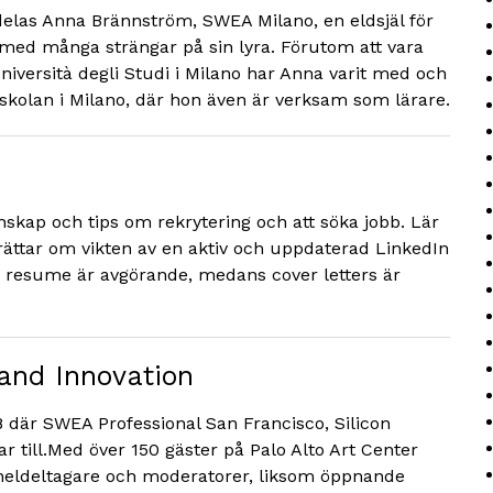
delas Anna Brännström, SWEA Milano, en eldsjäl för
med många strängar på sin lyra. Förutom att vara
niversità degli Studi i Milano har Anna varit med och
skolan i Milano, där hon även är verksam som lärare.
skap och tips om rekrytering och att söka jobb. Lär
rättar om vikten av en aktiv och uppdaterad LinkedIn
ss resume är avgörande, medans cover letters är
and Innovation
 där SWEA Professional San Francisco, Silicon
r till.Med över 150 gäster på Palo Alto Art Center
aneldeltagare och moderatorer, liksom öppnande