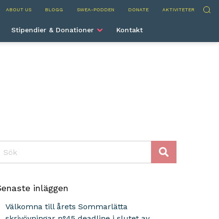
nternational
Sök
ABOUT US
BLOGG
SWEA-PODDEN
DONATE
AKTIVITETER
Stipendier & Donationer
Kontakt
ök
Senaste inläggen
Välkomna till årets Sommarlätta
skrivövningar n°45 deadline i slutet av