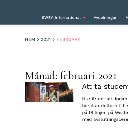
SWEA International
Avdelningar
M
HEM
2021
FEBRUARY
Månad:
februari 2021
Att ta studen
Hur är det att, inna
berättar dottern til
på IB linjen på West
med avslutningscere