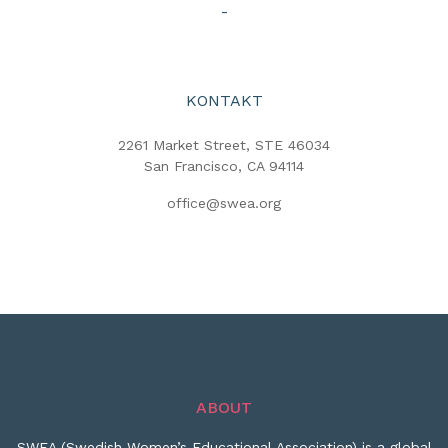
-
KONTAKT
2261 Market Street, STE 46034
San Francisco, CA 94114
office@swea.org
ABOUT
SWEA (Swedish Women’s Educational Association) is a global