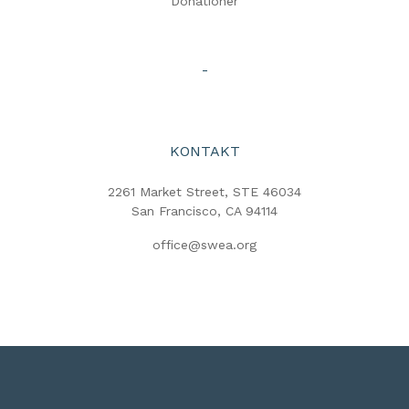
Donationer
-
KONTAKT
2261 Market Street, STE 46034
San Francisco, CA 94114
office@swea.org