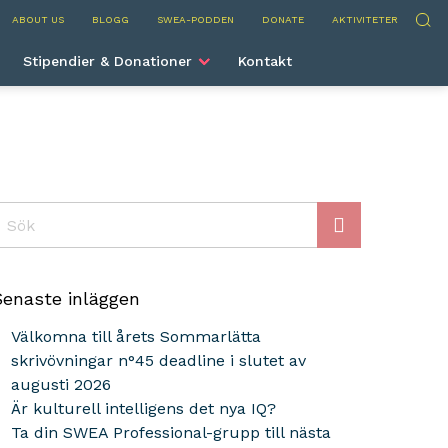
nternational
Sök
ABOUT US
BLOGG
SWEA-PODDEN
DONATE
AKTIVITETER
Stipendier & Donationer
Kontakt
ök
Senaste inläggen
Välkomna till årets Sommarlätta
skrivövningar n°45 deadline i slutet av
augusti 2026
Är kulturell intelligens det nya IQ?
Ta din SWEA Professional-grupp till nästa