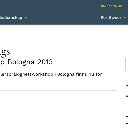
SWEA I
BLI NY MEDLEM
edlemskap
För Sweor
ngs
p Bologna 2013
S
lerspråkighetsworkshop i Bologna finns nu för