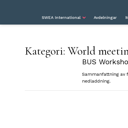
HEM
KATEGORI: WORLD MEETINGS
SWEA International
Avdelningar
M
Kategori:
World meeti
BUS Worksho
Sammanfattning av f
nedladdning.